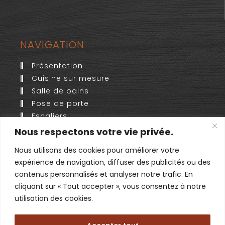
NAVIGATION
Présentation
Cuisine sur mesure
Salle de bains
Pose de porte
Escaliers
Meubles sur mesure
Nous respectons votre vie privée.
Armoires et dressings
Nous utilisons des cookies pour améliorer votre
Aménagements sur mesure
expérience de navigation, diffuser des publicités ou des
Réalisations
contenus personnalisés et analyser notre trafic. En
devis gratuit
cliquant sur « Tout accepter », vous consentez à notre
Contact
utilisation des cookies.